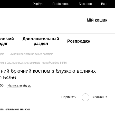
Порівняння
Укр
Рус
Бажання
Вхід
Мій кошик
овічий
Дополнительный
Розпродаж
одяг
раздел
рів
Жіночі костюми великих розмірів
юм з блузкою великих розмірів чорний/срібло 54/56
тний брючний костюм з блузкою великих
о 54/56
250
Написати відгук
Порівняти
В бажання
опичувальної знижки