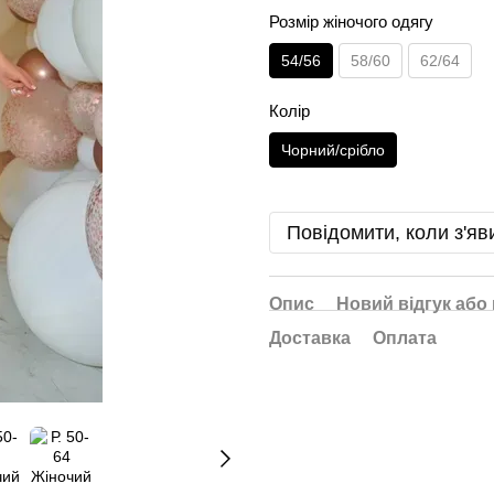
Розмір жіночого одягу
54/56
58/60
62/64
Колір
Чорний/срібло
Повідомити, коли з'яв
Опис
Новий відгук або
Доставка
Оплата