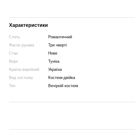
Характеристики
Стиль
Романтичний
Фасон рукава
Три чверті
Стан
Нове
Верх
Туніка
Країна виробний
Україна
Вид костюму
Костюм-двійка
Тип
Вечірній костюм