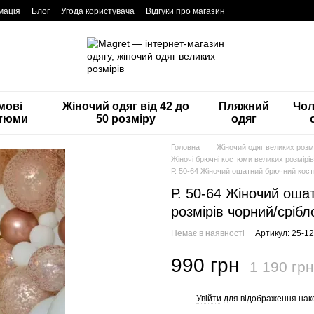
мація
Блог
Угода користувача
Відгуки про магазин
мові
Жіночий одяг від 42 до
Пляжний
Чол
тюми
50 розміру
одяг
Головна
Жіночий одяг великих розмі
Жіночі брючні костюми великих розмірів
Р. 50-64 Жіночий ошатний брючний кост
Р. 50-64 Жіночий оша
розмірів чорний/срібл
Немає в наявності
Артикул: 25-1
990 грн
1 190 грн
Увійти
для відображення нак
%