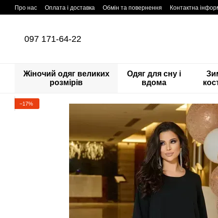
Перейти до основного контенту
Про нас
Оплата і доставка
Обмін та повернення
Контактна інфор
097 171-64-22
Жіночий одяг великих
Одяг для сну і
Зи
розмірів
вдома
кос
−17%