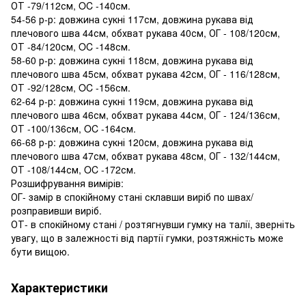
ОТ -79/112см, OC -140см.
54-56 р-р: довжина сукні 117см, довжина рукава від
плечового шва 44см, обхват рукава 40см, ОГ - 108/120см,
ОТ -84/120см, OC -148см.
58-60 р-р: довжина сукні 118см, довжина рукава від
плечового шва 45см, обхват рукава 42см, ОГ - 116/128см,
ОТ -92/128см, OC -156см.
62-64 р-р: довжина сукні 119см, довжина рукава від
плечового шва 46см, обхват рукава 44см, ОГ - 124/136см,
ОТ -100/136см, OC -164см.
66-68 р-р: довжина сукні 120см, довжина рукава від
плечового шва 47см, обхват рукава 48см, ОГ - 132/144см,
ОТ -108/144см, OC -172см.
Розшифрування вимірів:
ОГ- замір в спокійному стані склавши виріб по швах/
розправивши виріб.
ОТ- в спокійному стані / розтягнувши гумку на талії, зверніть
увагу, що в залежності від партії гумки, розтяжність може
бути вищою.
Характеристики