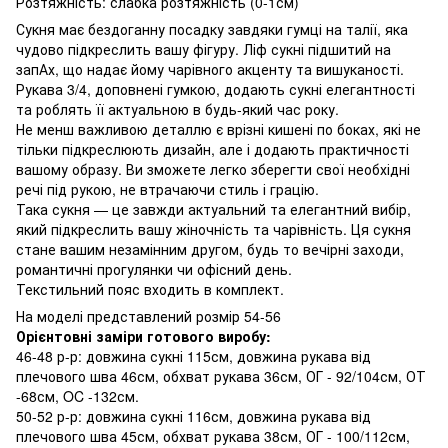
Розтяжність: слабка розтяжність (0-1см)
Сукня має бездоганну посадку завдяки гумці на талії, яка
чудово підкреслить вашу фігуру. Ліф сукні підшитий на
запАх, що надає йому чарівного акценту та вишуканості.
Рукава 3/4, доповнені гумкою, додають сукні елегантності
та роблять її актуальною в будь-який час року.
Не менш важливою деталлю є врізні кишені по боках, які не
тільки підкреслюють дизайн, але і додають практичності
вашому образу. Ви зможете легко зберегти свої необхідні
речі під рукою, не втрачаючи стиль і грацію.
Така сукня — це завжди актуальний та елегантний вибір,
який підкреслить вашу жіночність та чарівність. Ця сукня
стане вашим незамінним другом, будь то вечірні заходи,
романтичні прогулянки чи офісний день.
Текстильний пояс входить в комплект.
На моделі представлений розмір 54-56
Орієнтовні заміри готового виробу:
46-48 р-р: довжина сукні 115см, довжина рукава від
плечового шва 46см, обхват рукава 36см, ОГ - 92/104см, ОТ
-68см, OC -132см.
50-52 р-р: довжина сукні 116см, довжина рукава від
плечового шва 45см, обхват рукава 38см, ОГ - 100/112см,