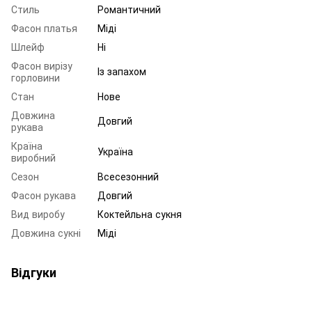
Стиль
Романтичний
Фасон платья
Міді
Шлейф
Ні
Фасон вирізу
Із запахом
горловини
Стан
Нове
Довжина
Довгий
рукава
Країна
Україна
виробний
Сезон
Всесезонний
Фасон рукава
Довгий
Вид виробу
Коктейльна сукня
Довжина сукні
Міді
Відгуки