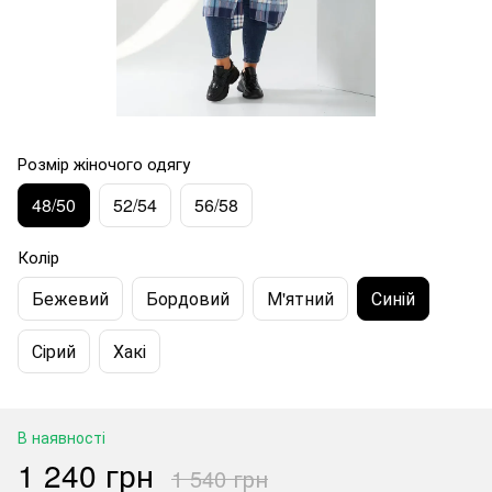
Розмір жіночого одягу
48/50
52/54
56/58
Колір
Бежевий
Бордовий
М'ятний
Синій
Сірий
Хакі
В наявності
1 240 грн
1 540 грн