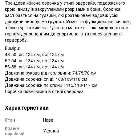
Трендова жіноча сорочка у стилі оверсайз, подовженого
крою, внизу із закругленими розрізами з боків. Сорочка
застібається на гудзики, які розташовані вздовж усієї
довжини виробу. На грудях об'ємні та функціональні кишені,
з боків урізні кишені. Рукав на манжеті. Така модель стане
гарним доповненням до спортивного та повсякденного
гардеробу.
Виміри:
48-50: ог: 124 см, ос: 124 см
52-54: ог: 134 см, ос: 134 см
56-58: ог: 144 см, ос: 144 см
Довжина рукава від горловини: 74/75/76 см
Довжина сорочки спіді: 108/109/110 см
Довжина сорочки по спинці: 115/116/117 см
Сорочка повномірна в стилі оверсайз
Характеристики
Стан
Нове
Країна
Україна
виробний