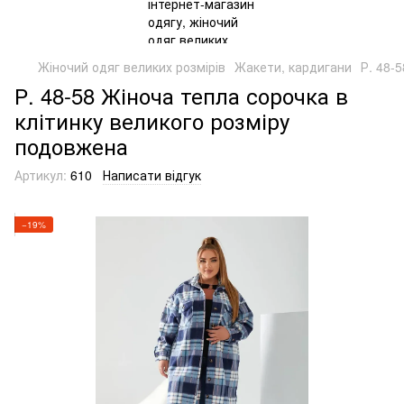
Жіночий одяг великих розмірів
Жакети, кардигани
Р. 48-
Р. 48-58 Жіноча тепла сорочка в
клітинку великого розміру
подовжена
Артикул:
610
Написати відгук
−19%