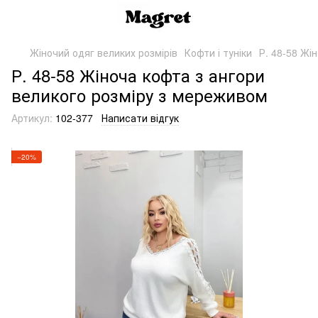
Жіночий одяг великих розмірів
Кофти і туніки
Р. 48-58 Жі
Р. 48-58 Жіноча кофта з ангори
великого розміру з мереживом
Артикул:
102-377
Написати відгук
−20%