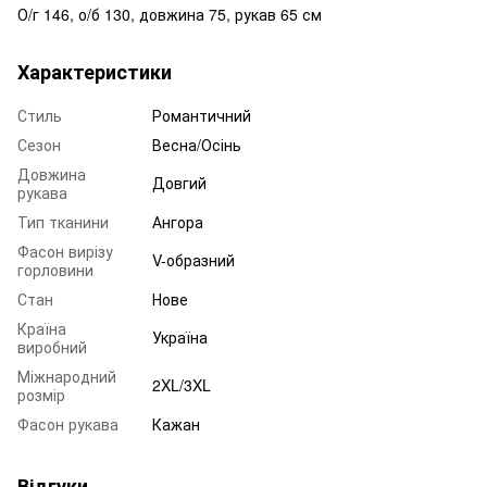
О/г 146, о/б 130, довжина 75, рукав 65 см
Характеристики
Стиль
Романтичний
Сезон
Весна/Осінь
Довжина
Довгий
рукава
Тип тканини
Ангора
Фасон вирізу
V-образний
горловини
Стан
Нове
Країна
Україна
виробний
Міжнародний
2XL/3XL
розмір
Фасон рукава
Кажан
Відгуки