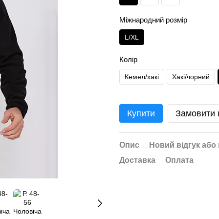
Міжнародний розмір
L/XL
Колір
Кемел/хакі
Хакі/чорний
Купити
Замовити
Опис
Новий відгук або
Доставка
Оплата