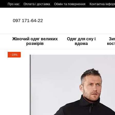
Перейти до основного контенту
Про нас
Оплата і доставка
Обмін та повернення
Контактна інфор
097 171-64-22
Жіночий одяг великих
Одяг для сну і
Зи
розмірів
вдома
кос
−19%