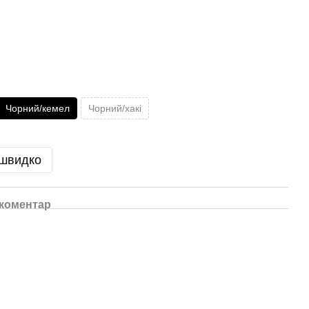
Чорний/кемел
Чорний/хакі
 швидко
 коментар