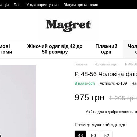
мація
Блог
Угода користувача
Відгуки про магазин
мові
Жіночий одяг від 42 до
Пляжний
Чол
тюми
50 розміру
одяг
Головна
Чоловічий одяг
Р. 48-5
Р. 48-56 Чоловіча флі
В наявності
Артикул: кр-109
Нап
975 грн
1 205 грн
Увійти
для відображення нак
%
Размер мужской одежды
48
50
52