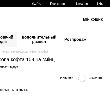
Порівняння
Укр
Рус
Бажання
Вхід
Мій кошик
овічий
Дополнительный
Розпродаж
одяг
раздел
6 Чоловіча флісова кофта 109 на змійці
сова кофта 109 на змійці
исати відгук
Порівняти
В бажання
опичувальної знижки