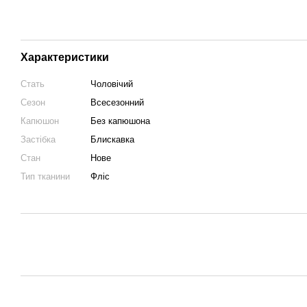
Характеристики
Стать
Чоловічий
Сезон
Всесезонний
Капюшон
Без капюшона
Застібка
Блискавка
Стан
Нове
Тип тканини
Фліс