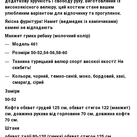
додаткову зручність і свободу руху. Виготовлений із
високоякісного велюру, цей костюм стане вашим
улюбленим варіантом для відпочинку та прогулянок.
Якісна фурнітура! Намет (ведмедик із камінчиками)
камені не відпадають
Манжет гумка ребану (молочний колір)
Модель 461
Розміри 50-52,54-56,58-60
Тканина турецький велюр спорт високої якості! Не
скибить!
Кольори, чорний, темно-синій, моко, бордовий, хакі,
смарагд, сірий
Заміри
50-52
Кофта обхват грудей 125 см, обхват стегон 122 (манжет)
см, довжина рукава від горловини 70 см, довжина кофти
70 см.
Штани
обхват талії 80-120 (гумка) обхват стегон 125 см,