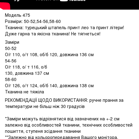
Модель 475
Розміри: 50-52,54-56,58-60
Тканина: турецький штапель принт лео та принт літери!
Дуже гарна та якісна тканина! Не тягнеться!
Заміри
50-52
О/г 110, о/т 108, об/б 120, довжина 136 см
54-56
О/г 118, о/ т 116, о/б
130, довжина 137 см
58-60
О/г 126, о/т 124, об/б 140, довжина 138 см
Тканина не тяжіла
РЕКОМЕНДАЦІЇ ЩОДО ВИКОРИСТАННЯ: ручне прання за
температури не більш ніж 30 градусів
*Заміри можуть відрізнятися від зазначених на +-2 см
залежно від особливостей тканини, технічних особливостей
пошиття, ступеня зсідання тканини
**Залежно від кольоропередавання Вашого монітора,