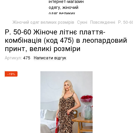
Жіночий одяг великих розмірів
Сукні
Повсякденні
Р. 50-6
Р. 50-60 Жіноче літнє плаття-
комбінація (код 475) в леопардовий
принт, великі розміри
Артикул:
475
Написати відгук
−19%