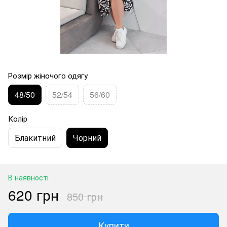
Розмір жіночого одягу
48/50
52/54
56/60
Колір
Блакитний
Чорний
В наявності
620 грн
850 грн
Купити