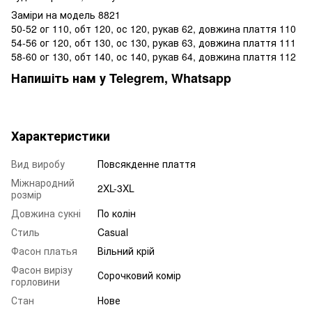
Заміри на модель 8821
50-52 ог 110, обт 120, ос 120, рукав 62, довжина плаття 110
54-56 ог 120, обт 130, ос 130, рукав 63, довжина плаття 111
58-60 ог 130, обт 140, ос 140, рукав 64, довжина плаття 112
Напишіть нам у Telegrem, Whatsapp
Характеристики
Вид виробу
Повсякденне плаття
Міжнародний
2XL-3XL
розмір
Довжина сукні
По колін
Стиль
Casual
Фасон платья
Вільний крій
Фасон вирізу
Сорочковий комір
горловини
Стан
Нове