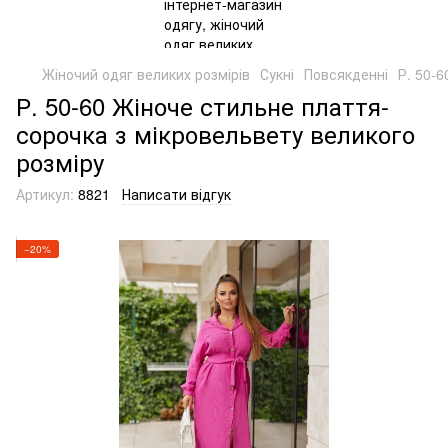
Жіночий одяг великих розмірів
Сукні
Повсякденні
Р. 50-
Р. 50-60 Жіноче стильне плаття-
сорочка з мікровельвету великого
розміру
Артикул:
8821
Написати відгук
−20%