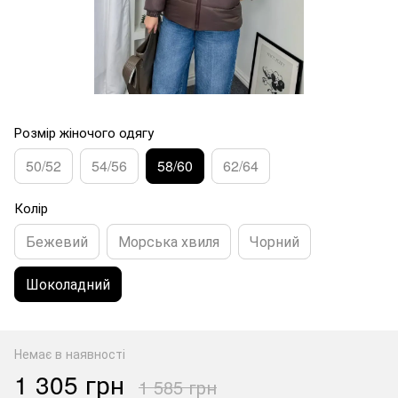
Розмір жіночого одягу
50/52
54/56
58/60
62/64
Колір
Бежевий
Морська хвиля
Чорний
Шоколадний
Немає в наявності
1 305 грн
1 585 грн