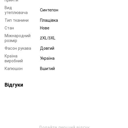
Вид
Синтепон
утеплювача
Тип тканини
Плащівка
Стан
Нове
Міжнародний
2XL/3XL
розмір
Фасон рукава
Довгий
Країна
Україна
виробний
Капюшон
Вшитий
Відгуки
Додайте перший відгук