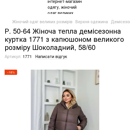
Жіночий одяг великих розмірів
Верхня одежина
Демісезон
Р. 50-64 Жіноча тепла демісезонна
куртка 1771 з капюшоном великого
розміру Шоколадний, 58/60
Артикул:
1771
Написати відгук
−18%