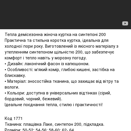
Тепла демісезонна жіноча куртка на синтепоні 200
Практична та стильна коротка куртка, ідеальна для
холодної пори року. Виготовлений із якісного матеріалу з
утепленням синтепоном щільністю 200, що забезпечує
комфорт і тепло навіть у морозну погоду.
• Дизайн: лаконічний фасон із капюшоном.
• Особливості: м'який комір, глибокі кишені, застібка на
блискавку.
• Матеріал: зносостійка тканина, що захищає від вітру та
вологи.
• Кольори: доступна в універсальних відтінках (сірий,
бордовий, чорний, бежевий).
Ідеальне поєднання тепла, стилю і практичності!
Код 1771
Тканина: плащівка Лаке, синтепон 200, підкладка.
Розміри: 50-52; 54-56; 58-60; 62- 64.