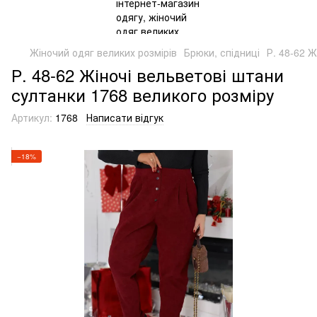
Жіночий одяг великих розмірів
Брюки, спідниці
Р. 48-62 
Р. 48-62 Жіночі вельветові штани
султанки 1768 великого розміру
Артикул:
1768
Написати відгук
−18%