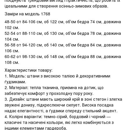
ідеальними для створення осінньо-зимових образів.
Заміри на модель 1768
48-50 от 84-106 см, об 122 см, обʼєм бедра 74 см, довжина
102 см.
52-54 от 88-110 см, об 130 см, обʼєм бедра 78 см, довжина
104 см.
56-58 от 94-120 см, об 140 см, обʼєм бедра 84 см, довжина
106 см.
60-62 от 98-130 см, об 148 см, обʼєм бедра 88 см, довжина
108 см.
Характеристики товару:
1. Модель: штани з високою талією й декоративними
ґудзиками.
2. Матеріал: тепла тканина, приємна на дотик, що
забезпечує комфорт у прохолодну пору року.
3. Дизайн: штани мають широкий крій в зоні стегон і злегка
звужені донизу, підкреслюючи силует. Висока посадка
надає елегантності, а ґудзики спереду стильний акцент.
4. Колірні варіанти: темно-сірий, бордовий і чорний —
класичні та насичені кольори, які легко комбінуються з
іншими елементами гардероба.