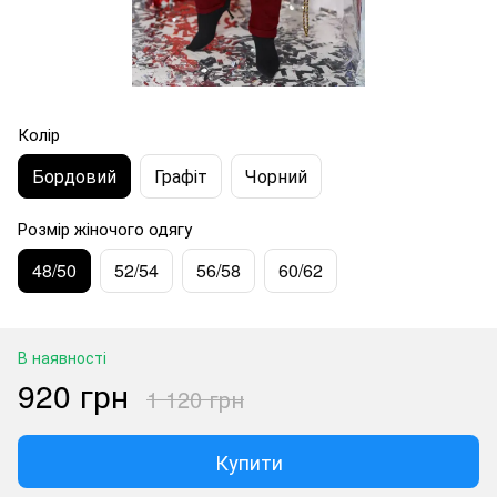
Колір
Бордовий
Графіт
Чорний
Розмір жіночого одягу
48/50
52/54
56/58
60/62
В наявності
920 грн
1 120 грн
Купити