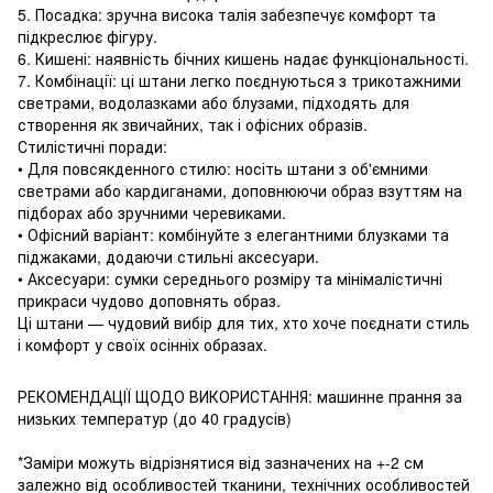
5. Посадка: зручна висока талія забезпечує комфорт та
підкреслює фігуру.
6. Кишені: наявність бічних кишень надає функціональності.
7. Комбінації: ці штани легко поєднуються з трикотажними
светрами, водолазками або блузами, підходять для
створення як звичайних, так і офісних образів.
Стилістичні поради:
• Для повсякденного стилю: носіть штани з об'ємними
светрами або кардиганами, доповнюючи образ взуттям на
підборах або зручними черевиками.
• Офісний варіант: комбінуйте з елегантними блузками та
піджаками, додаючи стильні аксесуари.
• Аксесуари: сумки середнього розміру та мінімалістичні
прикраси чудово доповнять образ.
Ці штани — чудовий вибір для тих, хто хоче поєднати стиль
і комфорт у своїх осінніх образах.
РЕКОМЕНДАЦІЇ ЩОДО ВИКОРИСТАННЯ: машинне прання за
низьких температур (до 40 градусів)
*Заміри можуть відрізнятися від зазначених на +-2 см
залежно від особливостей тканини, технічних особливостей