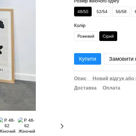
Розмір жіночого одягу
48/50
52/54
56/58
Колір
Рожевий
Сірий
Купити
Замовити
Опис
Новий відгук або
Доставка
Оплата