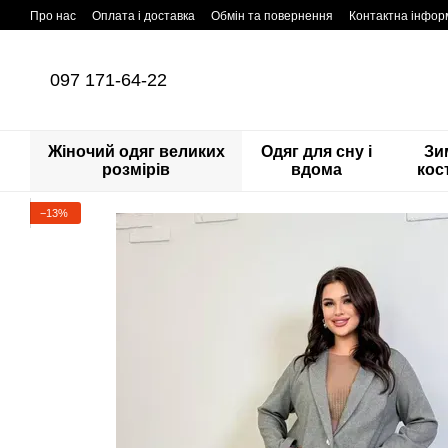
Перейти до основного контенту
Про нас
Оплата і доставка
Обмін та повернення
Контактна інфор
097 171-64-22
Жіночий одяг великих
Одяг для сну і
Зи
розмірів
вдома
кос
−13%