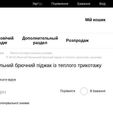
Порівняння
Укр
Рус
Бажання
Вхід
Мій кошик
овічий
Дополнительный
Розпродаж
одяг
раздел
рів
Жіночі костюми великих розмірів
Р. 48-62 Жіночий батальний брючний піджак із теплого трикотажу кашеміру
альний брючний піджак із теплого трикотажу
сати відгук
грн
Порівняти
В бажання
опичувальної знижки