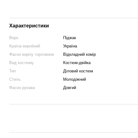
Характеристики
Верх
Піджак
Країна виробний
Україна
Фасон вирізу горловини
Відкладний комір
Вид костюму
Костюм-двійка
Тип
Діловий костюм
Стиль
Молодіжний
Фасон рукава
Довгий