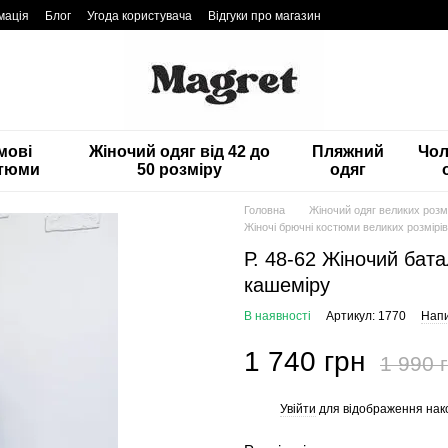
мація
Блог
Угода користувача
Відгуки про магазин
мові
Жіночий одяг від 42 до
Пляжний
Чол
тюми
50 розміру
одяг
Головна
Жіночий одяг великих розмі
Жіночі брючні костюми великих розмірів
Р. 48-62 Жіночий бат
кашеміру
В наявності
Артикул: 1770
Напи
1 740 грн
1 990 
Увійти
для відображення нак
%