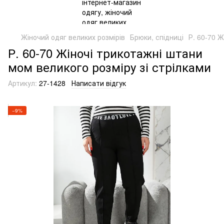
Жіночий одяг великих розмірів
Брюки, спідниці
Р. 60-70 Ж
Р. 60-70 Жіночі трикотажні штани
мом великого розміру зі стрілками
Артикул:
27-1428
Написати відгук
−9%