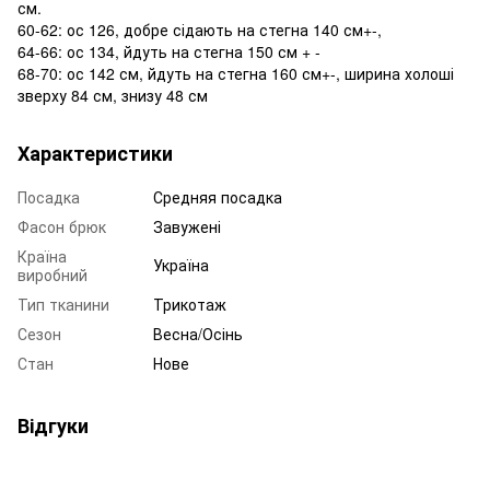
см.
60-62: ос 126, добре сідають на стегна 140 см+-,
64-66: ос 134, йдуть на стегна 150 см + -
68-70: ос 142 см, йдуть на стегна 160 см+-, ширина холоші
зверху 84 см, знизу 48 см
Характеристики
Посадка
Средняя посадка
Фасон брюк
Завужені
Країна
Україна
виробний
Тип тканини
Трикотаж
Сезон
Весна/Осінь
Стан
Нове
Відгуки