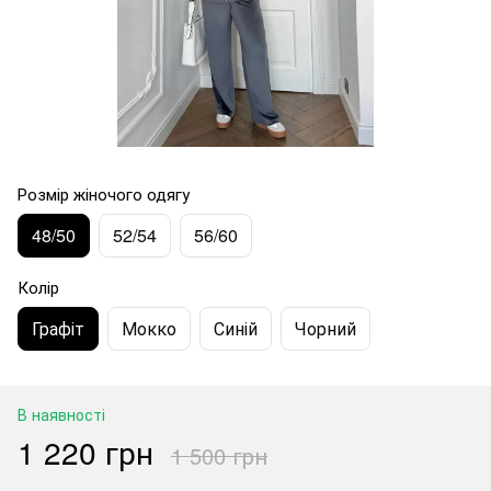
Розмір жіночого одягу
48/50
52/54
56/60
Колір
Графіт
Мокко
Синій
Чорний
В наявності
1 220 грн
1 500 грн