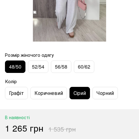
Розмір жіночого одягу
48/50
52/54
56/58
60/62
Колір
Графіт
Коричневий
Сірий
Чорний
В наявності
1 265 грн
1 535 грн