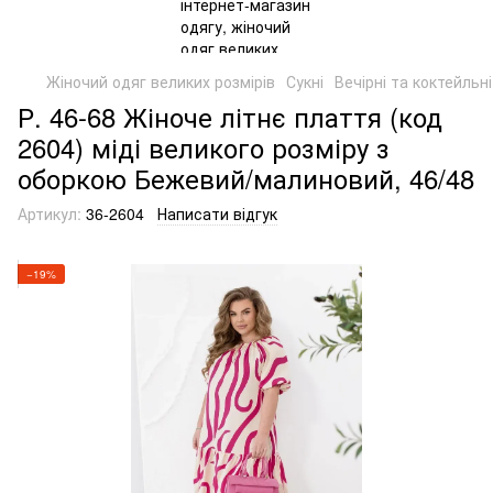
Жіночий одяг великих розмірів
Сукні
Вечірні та коктейльні
Р. 46-68 Жіноче літнє плаття (код
2604) міді великого розміру з
оборкою Бежевий/малиновий, 46/48
Артикул:
36-2604
Написати відгук
−19%