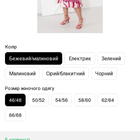
Колір
Бежевий/малиновий
Електрик
Зелений
Малиновий
Сірий/блакитний
Чорний
Розмір жіночого одягу
46/48
50/52
54/56
58/60
62/64
66/68
В наявності