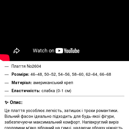
Плаття No2604
Розміри:
46–48, 50–52, 54–56, 58–60, 62–64, 66–68
Матеріал:
американський креп
Еластичність:
слабка (0-1 см)
✨ Опис:
Це плаття уособлює легкість, затишок і трохи романтики.
Вільний фасон ідеально підходить для будь-якої фігури,
забезпечуючи максимальний комфорт. Напівкруглий виріз
горловини м'яко зібраний на гумці, надаючи образу ніжність