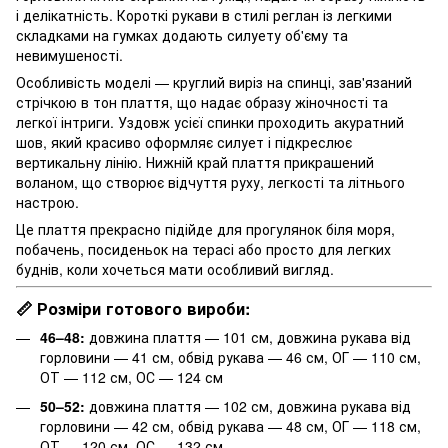
і делікатність. Короткі рукави в стилі реглан із легкими
складками на гумках додають силуету об'єму та
невимушеності.
Особливість моделі — круглий виріз на спинці, зав'язаний
стрічкою в тон плаття, що надає образу жіночності та
легкої інтриги. Уздовж усієї спинки проходить акуратний
шов, який красиво оформляє силует і підкреслює
вертикальну лінію. Нижній край плаття прикрашений
воланом, що створює відчуття руху, легкості та літнього
настрою.
Це плаття прекрасно підійде для прогулянок біля моря,
побачень, посиденьок на терасі або просто для легких
буднів, коли хочеться мати особливий вигляд.
📏 Розміри готового вироби:
46–48:
довжина плаття — 101 см, довжина рукава від
горловини — 41 см, обвід рукава — 46 см, ОГ — 110 см,
ОТ — 112 см, ОС — 124 см
50–52:
довжина плаття — 102 см, довжина рукава від
горловини — 42 см, обвід рукава — 48 см, ОГ — 118 см,
ОТ — 120 см, ОС — 132 см