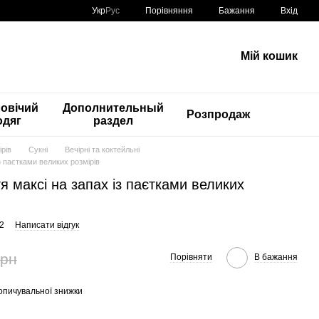
Порівняння
Укр
Рус
Бажання
Вхід
Мій кошик
овічий
Дополнительный
Розпродаж
одяг
раздел
рів
Сукні
Вечірні та коктейльні
із паєтками великих розмірів
тя максі на запах із паєтками великих
2
Написати відгук
грн
Порівняти
В бажання
опичувальної знижки