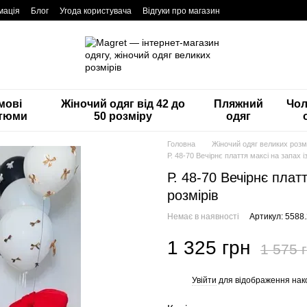
мація
Блог
Угода користувача
Відгуки про магазин
мові
Жіночий одяг від 42 до
Пляжний
Чол
тюми
50 розміру
одяг
Головна
Жіночий одяг великих розмі
Р. 48-70 Вечірнє плаття максі на запах 
Р. 48-70 Вечірнє плат
розмірів
Немає в наявності
Артикул: 5588.
1 325 грн
1 575 
Увійти
для відображення нак
%