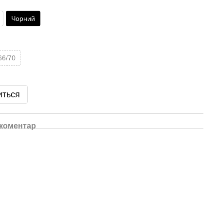
Чорний
66/70
иться
 коментар