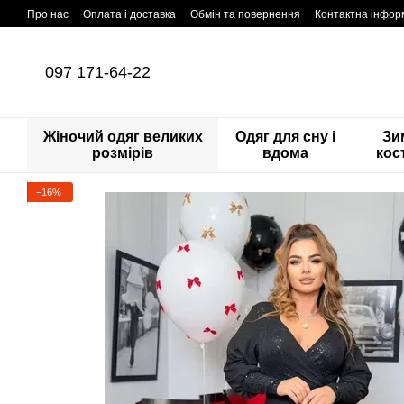
Перейти до основного контенту
Про нас
Оплата і доставка
Обмін та повернення
Контактна інфор
097 171-64-22
Жіночий одяг великих
Одяг для сну і
Зи
розмірів
вдома
кос
−16%