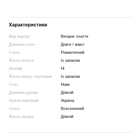
Характеристики
Вид виробу
Вечірнє плаття
Довжина сукні
Довге / максі
Стиль
Романтичний
Фасон платья
Із запахом
Шлейф
Ні
Фасон вирізу горловини
Із запахом
Стан
Нове
Довжина рукава
Довгий
Країна виробний
Україна
Сезон
Всесезонний
Фасон рукава
Довгий