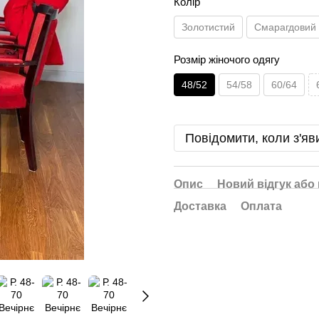
Колір
Золотистий
Смарагдовий
Розмір жіночого одягу
48/52
54/58
60/64
Повідомити, коли з'яв
Опис
Новий відгук або
Доставка
Оплата