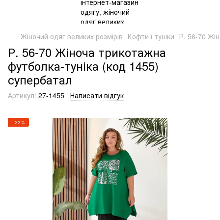
Жіночий одяг великих розмірів
Кофти і туніки
Р. 56-70 Жі
Р. 56-70 Жіноча трикотажна
футболка-туніка (код 1455)
супербатал
Артикул:
27-1455
Написати відгук
−22%