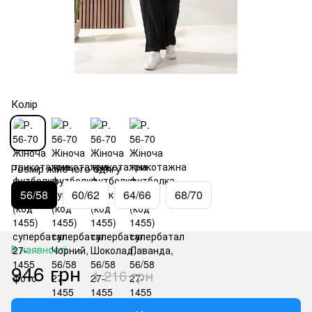
Колір
Розмір жіночого одягу
56/58
60/62
64/66
68/70
В наявності
946 грн
1 216 грн