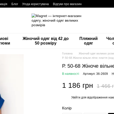
мація
Блог
Угода користувача
Відгуки про магазин
мові
Жіночий одяг від 42 до
Пляжний
Чол
тюми
50 розміру
одяг
Головна
Жіночий одяг великих розмі
Р. 50-68 Жіноче вільне літнє плаття (код
Р. 50-68 Жіноче вільн
В наявності
Артикул: 36-2609
Н
1 186 грн
1 466 
Увійти
для відображення нак
%
Колір