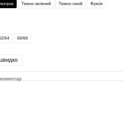
лектрик
Темно-зелений
Темно-синій
Фуксія
62/64
66/68
 швидко
 коментар