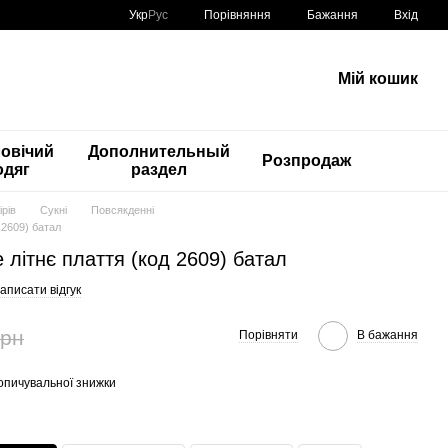
Порівняння
Укр
Рус
Бажання
Вхід
Мій кошик
овічий
Дополнительный
Розпродаж
одяг
раздел
рів
Сукні
Повсякденні
 2609) батал
е літнє плаття (код 2609) батал
аписати відгук
грн
Порівняти
В бажання
опичувальної знижки