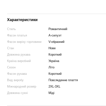
Характеристики
Стиль
Романтичний
Фасон платья
А-силуэт
Фасон вирізу горловини
V-образний
Стан
Нове
Довжина рукава
Короткий
Країна виробний
Україна
Сезон
Літо
Фасон рукава
Короткий
Вид виробу
Повсякденне плаття
Міжнародний розмір
2XL-3XL
Довжина сукні
Міді