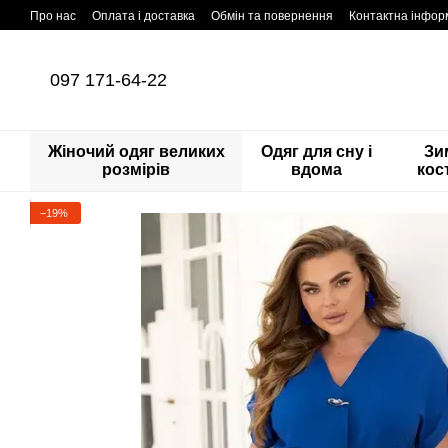
Перейти до основного контенту
Про нас
Оплата і доставка
Обмін та повернення
Контактна інфор
097 171-64-22
Жіночий одяг великих
Одяг для сну і
Зи
розмірів
вдома
кос
−19%