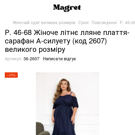
Жіночий одяг великих розмірів
Сукні
Повсякденні
Р. 46-6
Р. 46-68 Жіноче літнє лляне плаття-
сарафан А-силуету (код 2607)
великого розміру
Артикул:
36-2607
Написати відгук
−17%