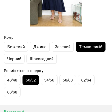
Колір
Бежевий
Джинс
Зелений
Темно-синій
Чорний
Шоколадний
Розмір жіночого одягу
46/48
50/52
54/56
58/60
62/64
66/68
В наявності