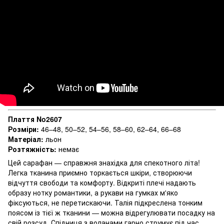
Плаття No2607
Розміри:
46–48, 50–52, 54–56, 58–60, 62–64, 66–68
Матеріал:
льон
Розтяжність:
немає
Цей сарафан — справжня знахідка для спекотного літа!
Легка тканина приємно торкається шкіри, створюючи
відчуття свободи та комфорту. Відкриті плечі надають
образу нотку романтики, а рукави на гумках м'яко
фіксуються, не перетискаючи. Талія підкреслена тонким
поясом із тієї ж тканини — можна відрегулювати посадку на
свій розсуд. Спідниця з воланами гарно струмує під час