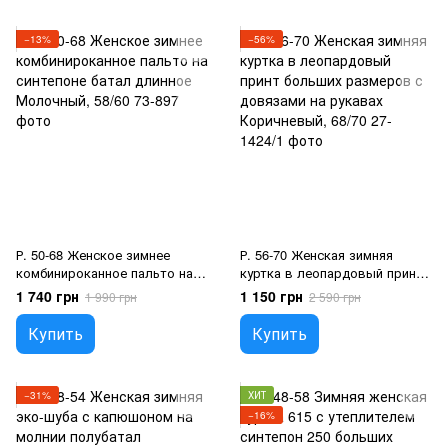
−13%
−56%
Р. 50-68 Женское зимнее
Р. 56-70 Женская зимняя
комбинироканное пальто на
куртка в леопардовый принт
синтепоне батал длинное
больших размеров с
1 740 грн
1 150 грн
1 990 грн
2 590 грн
Молочный, 58/60
довязами на рукавах
Коричневый, 68/70
Купить
Купить
−31%
ХИТ
−16%