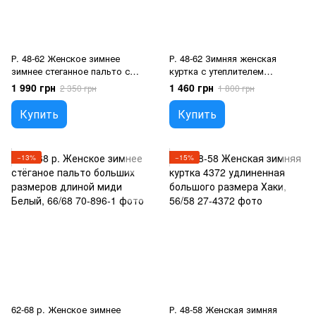
Р. 48-62 Женское зимнее
Р. 48-62 Зимняя женская
зимнее стеганное пальто с
куртка с утеплителем
капюшоном больших
холлофайбер 200 больших
1 990 грн
1 460 грн
2 350 грн
1 800 грн
размеров Марсала, 60/62
размеров Серый, 60/62
Купить
Купить
−13%
−15%
62-68 р. Женское зимнее
Р. 48-58 Женская зимняя