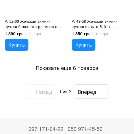
Р. 52-66 Женская зимняя
Р. 48-58 Женская зимняя
куртка большого размера с
куртка-пальто 5101 с
капюшоном Изумрудный,
капюшоном больших
1 890 грн
1 850 грн
2 290 грн
2 100 грн
64/66
размеров Черный, 56/58
Купить
Купить
Показать еще 6 товаров
Назад
Вперед
1
из 2
097 171-64-22
050 971-45-50