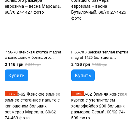
Р 56-70 Женская куртка magret
Р 56-70 Женская теплая куртка
с капюшоном большого
magret 1425 большого
размера еврозима – весна
размера еврозима – весна
2 116 грн
2 126 грн
2 366 грн
2 366 грн
Марсала, 68/70
Бутылочный, 68/70
Купить
Купить
−15%
−19%