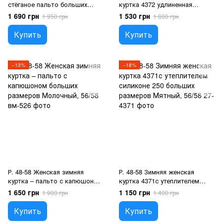
стёганое пальто больших
куртка 4372 удлиненная
размеров длиной миди
большого размера Хаки, 56/58
1 690 грн
1 530 грн
1 950 грн
1 800 грн
Белый, 66/68
Купить
Купить
−13%
−18%
Р. 48-58 Женская зимняя
Р. 48-58 Зимняя женская
куртка – пальто с капюшоном
куртка 4371с утеплителем
больших размеров
силиконе 250 больших
1 650 грн
1 150 грн
1 900 грн
1 400 грн
Молочный, 56/58
размеров Мятный, 56/58
Купить
Купить