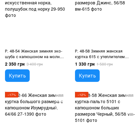
Р. 48-54 Женская зимняя эко-
Р. 48-58 Зимняя женская
шуба с капюшоном на молнии
куртка 615 с утеплителем
полубатал искусственная
синтепон 250 больших
2 350 грн
1 330 грн
3 400 грн
1 580 грн
норка, полушубок под норку
размеров Джинс, 56/58
Купить
Купить
−17%
−12%