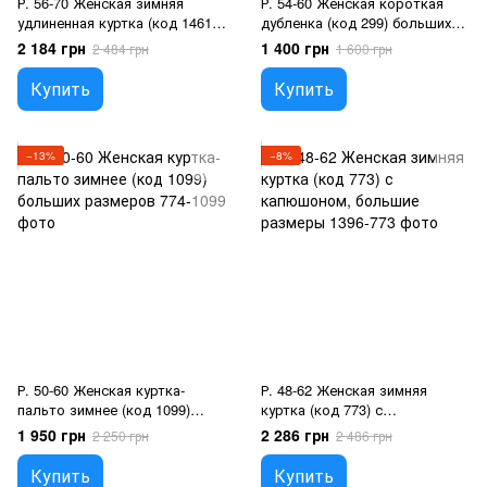
Р. 56-70 Женская зимняя
Р. 54-60 Женская короткая
удлиненная куртка (код 1461)
дубленка (код 299) больших
супер батал, Шоколад, 68/70
размеров, Молочний, 58/60
2 184 грн
1 400 грн
2 484 грн
1 600 грн
Купить
Купить
−13%
−8%
Р. 50-60 Женская куртка-
Р. 48-62 Женская зимняя
пальто зимнее (код 1099)
куртка (код 773) с
больших размеров, Графіт,
капюшоном, большие
1 950 грн
2 286 грн
2 250 грн
2 486 грн
Зима, 58/60
размеры, Зелёный, 48/50
Купить
Купить