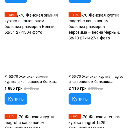
−12%
−11%
Р. 52-70 Женская зимняя
Р 56-70 Женская куртка magret
куртка с капюшоном больших
с капюшоном больших
размеров Белый, 52/54
размеров еврозима – весна
1 885 грн
2 116 грн
2 145 грн
2 366 грн
Черный, 68/70
Купить
Купить
−11%
−10%