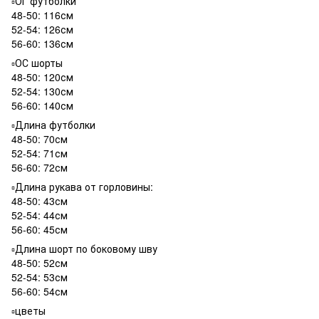
▫️ОГ футболки
48-50: 116см
52-54: 126см
56-60: 136см
▫️ОС шорты
48-50: 120см
52-54: 130см
56-60: 140см
▫️Длина футболки
48-50: 70см
52-54: 71см
56-60: 72см
▫️Длина рукава от горловины:
48-50: 43см
52-54: 44см
56-60: 45см
▫️Длина шорт по боковому шву
48-50: 52см
52-54: 53см
56-60: 54см
▫️цветы