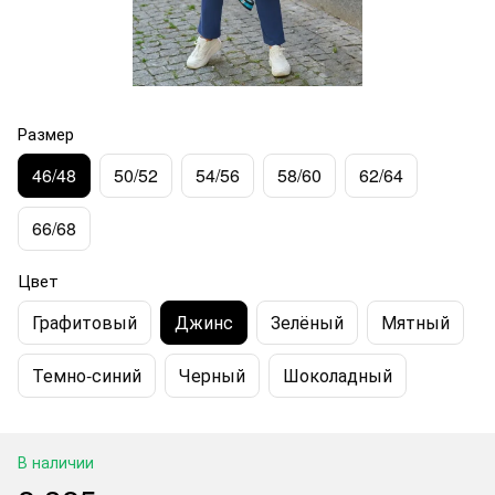
Размер
46/48
50/52
54/56
58/60
62/64
66/68
Цвет
Графитовый
Джинс
Зелёный
Мятный
Темно-синий
Черный
Шоколадный
В наличии