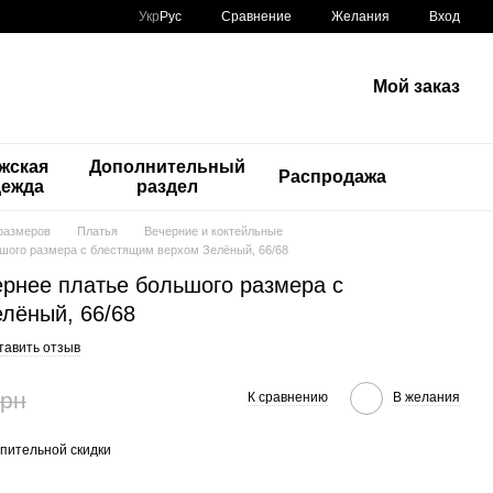
Сравнение
Укр
Рус
Желания
Вход
Мой заказ
жская
Дополнительный
Распродажа
дежда
раздел
размеров
Платья
Вечерние и коктейльные
ьшого размера с блестящим верхом Зелёный, 66/68
ернее платье большого размера с
лёный, 66/68
тавить отзыв
грн
К сравнению
В желания
пительной скидки