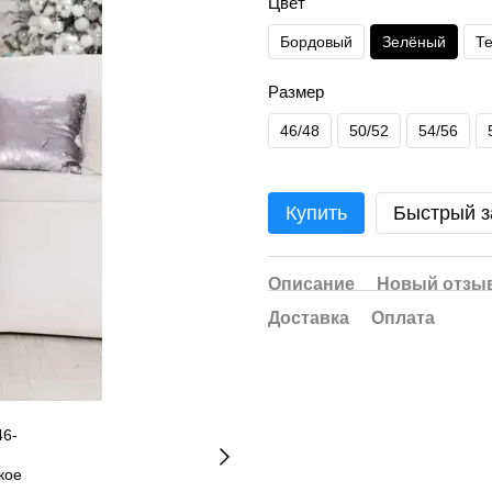
Цвет
Бордовый
Зелёный
Т
Размер
46/48
50/52
54/56
Купить
Быстрый з
Описание
Новый отзыв
Доставка
Оплата