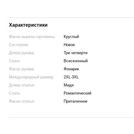
Характеристики
Фасон выреза горловины
Круглый
Состояние
Новое
Длина рукава
Три четверти
Сезон
Всесезонный
Фасон рукава
Фонарик
Международный размер
2XL-3XL
Длина платья
Миди
Стиль
Романтический
Фасон платья
Приталенное