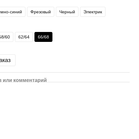
емно-синий
Фрезовый
Черный
Электрик
58/60
62/64
66/68
аказ
 или комментарий