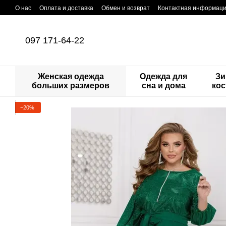
Перейти к основному контенту
О нас
Оплата и доставка
Обмен и возврат
Контактная информац
097 171-64-22
Женская одежда
Одежда для
Зи
больших размеров
сна и дома
ко
−20%