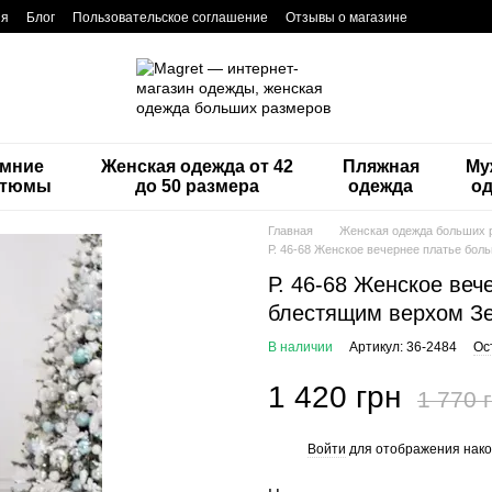
ия
Блог
Пользовательское соглашение
Отзывы о магазине
мние
Женская одежда от 42
Пляжная
Му
стюмы
до 50 размера
одежда
о
Главная
Женская одежда больших 
Р. 46-68 Женское вечернее платье бол
Р. 46-68 Женское веч
блестящим верхом Зе
В наличии
Артикул: 36-2484
Ос
1 420 грн
1 770 
Войти
для отображения нако
%