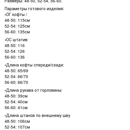
Размеры: 48-50, 52-54, 56-60.
Параметры готового изделия:
▫️ОГ кофты /
48-50: 115см
52-54: 125см
56-60: 135см
▫️ОС штатив
48-50: 116
52-54: 126
56-60: 136
▫️Длина кофты спереди/сзади:
48-50: 65/69
52-54: 66/70
56-60: 66/70
▫️Длина рукава от горловины:
48-50: 39см
52-54: 40см
56-60: 41см
▫️Длина штанов по внешнему шву
48-50: 106см
52-54: 107см