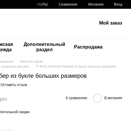
Сравнение
Укр
Рус
Желания
Вход
Мой заказ
жская
Дополнительный
Распродажа
дежда
раздел
размеров
Верхняя одежа
х размеров женские
Р. 48-62 Женский бомбер из букле больших размеров
мбер из букле больших размеров
Оставить отзыв
грн
К сравнению
В желания
пительной скидки