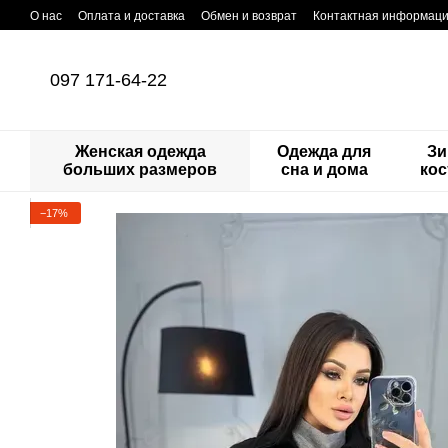
Перейти к основному контенту
О нас
Оплата и доставка
Обмен и возврат
Контактная информац
097 171-64-22
Женская одежда
Одежда для
Зи
больших размеров
сна и дома
ко
−17%