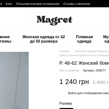
ия
Блог
Пользовательское соглашение
Отзывы о магазине
мние
Женская одежда от 42
Пляжная
Му
стюмы
до 50 размера
одежда
о
Главная
Женская одежда больших 
Демисезонные куртки и пальто больши
Р. 48-62 Женский бо
Нет в наличии
Артикул: 206677
1 240 грн
1 490 
Войти
для отображения нако
%
Размер