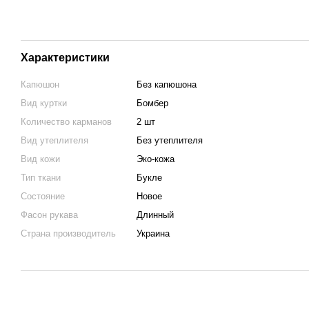
Характеристики
Капюшон
Без капюшона
Вид куртки
Бомбер
Количество карманов
2 шт
Вид утеплителя
Без утеплителя
Вид кожи
Эко-кожа
Тип ткани
Букле
Состояние
Новое
Фасон рукава
Длинный
Страна производитель
Украина