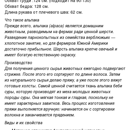
Обхват груди :124 см. (подходит на 90-130)
Обхват бедра: 128 см.
Длина рукава от плечевого шва: 62 см.
Что такое альпака
Прежде всего, альпака (alpaca) является домашним
животным, разводимым на фермах ради ценной шерсти.
Разведение парнокопытных из семейства верблюжьих —
хлопотное занятие, но для фермеров Южной Америки
достаточно прибыльное. Шерсть альпака крепче овечьей и
имеет богатую естественную окраску.
Производство
Для получения ценного сырья животных ежегодно подвергают
стрижке. После этого его сортируют по длине волоса. Затем
из натурального сырья делаю пряжу, а уже после этого вяжут
готовые холсты. Самой ценной считается ткань альпака беби
суры, которую производят из меха молодых животных
породы суры. Она мягкая тонкая и гладкая, поскольку не
имеет характерных завитков. Весь процесс изготовления
пряжи выполняется вручную: начинается он с сортировки
волокна и заканчивается прядением.
Виды и их свойства