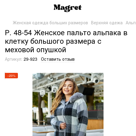
Женская одежда больших размеров
Верхняя одежа
Альп
Р. 48-54 Женское пальто альпака в
клетку большого размера с
меховой опушкой
Артикул:
29-923
Оставить отзыв
−20%