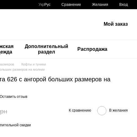
Сравнение
Укр
Рус
Желания
Вход
Мой заказ
жская
Дополнительный
Распродажа
дежда
раздел
размеров
Кофты и туники
 больших размеров на молнии
та 626 с ангорой больших размеров на
Оставить отзыв
грн
К сравнению
В желания
пительной скидки