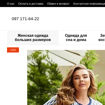
Перейти к основному контенту
О нас
Оплата и доставка
Обмен и возврат
Контактная информац
097 171-64-22
Женская одежда
Одежда для
Зи
больших размеров
сна и дома
ко
−12%