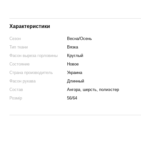
Характеристики
Сезон
Весна/Осень
Тип ткани
Вязка
Фасон выреза горловины
Круглый
Состояние
Новое
Страна производитель
Украина
Фасон рукава
Длинный
Состав
Ангора, шерсть, полиэстер
Розмір
56/64