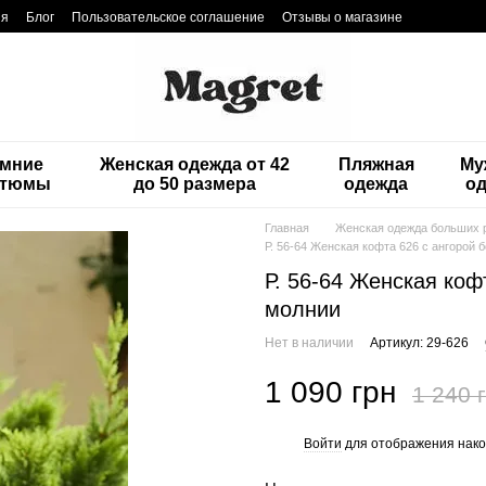
ия
Блог
Пользовательское соглашение
Отзывы о магазине
мние
Женская одежда от 42
Пляжная
Му
стюмы
до 50 размера
одежда
о
Главная
Женская одежда больших 
Р. 56-64 Женская кофта 626 с ангорой
Р. 56-64 Женская коф
молнии
Нет в наличии
Артикул: 29-626
1 090 грн
1 240 
Войти
для отображения нако
%