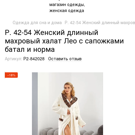
Одежда для сна и дома
Р. 42-54 Женский длинный махро
Р. 42-54 Женский длинный
махровый халат Лео с сапожками
батал и норма
Артикул:
Р2-842028
Оставить отзыв
−18%