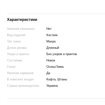
Характеристики
Наличие капюшона
Нет
Вид изделия
Костюм
Тип ткани
Махра
Длина рукава
Длинный
Узоры и принты
Без узоров и принтов
Состояние
Новое
Сезон
Осень/Зима
Наличие карманов
Да
В комплект входит
Кофта, Штаны
Страна производитель
Украина