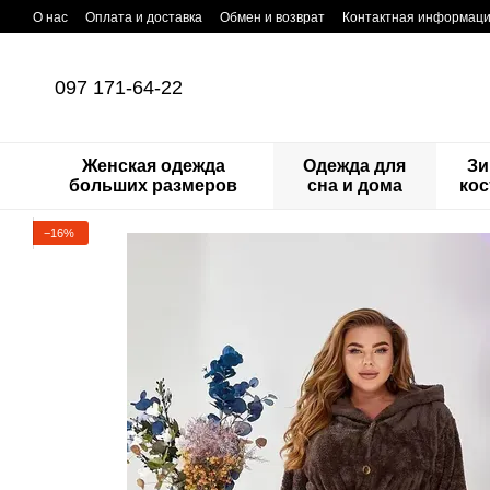
Перейти к основному контенту
О нас
Оплата и доставка
Обмен и возврат
Контактная информац
097 171-64-22
Женская одежда
Одежда для
Зи
больших размеров
сна и дома
ко
−16%