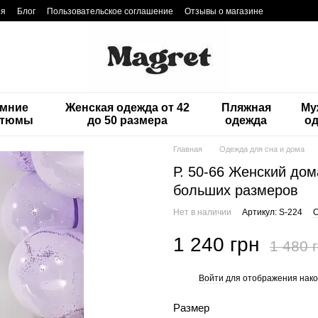
ия
Блог
Пользовательское соглашение
Отзывы о магазине
мние
Женская одежда от 42
Пляжная
Му
стюмы
до 50 размера
одежда
о
Главная
Одежда для сна и дома
Р. 50-66 Женский до
больших размеров
Нет в наличии
Артикул: S-224
О
1 240 грн
1 480 
Войти
для отображения нако
%
Размер