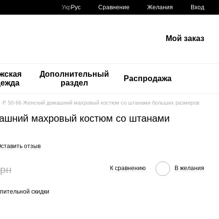
Сравнение
Укр
Рус
Желания
Вход
Мой заказ
жская
Дополнительный
Распродажа
дежда
раздел
Р. 50-66 Женский домашний махровый костюм со штанами больших размеров
машний махровый костюм со штанами
ставить отзыв
грн
К сравнению
В желания
пительной скидки