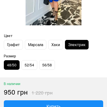
Цвет
Графит
Марсала
Хаки
Электрик
Размер
48/50
52/54
56/58
В наличии
950 грн
1 220 грн
Купить