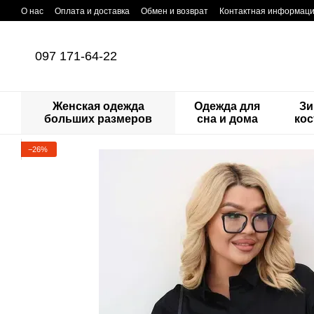
Перейти к основному контенту
О нас
Оплата и доставка
Обмен и возврат
Контактная информац
097 171-64-22
Женская одежда
Одежда для
Зи
больших размеров
сна и дома
ко
−26%