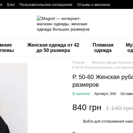
ия
Блог
Пользовательское соглашение
Отзывы о магазине
мние
Женская одежда от 42
Пляжная
Му
стюмы
до 50 размера
одежда
о
Главная
Женская одежда больших 
Р. 50-60 Женская рубашка с абстракт
Р. 50-60 Женская ру
размеров
В наличии
Артикул: 340
Остави
840 грн
1 140 грн
Войти
для отображения нако
%