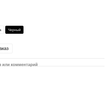
а
Черный
аказ
 или комментарий