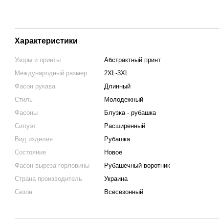
Характеристики
Узоры и принты
Абстрактный принт
Международный размер
2XL-3XL
Фасон рукава
Длинный
Стиль
Молодежный
Фасоны
Блузка - рубашка
Силуэт
Расширенный
Вид изделия
Рубашка
Состояние
Новое
Фасон выреза горловины
Рубашечный воротник
Страна производитель
Украина
Сезон
Всесезонный