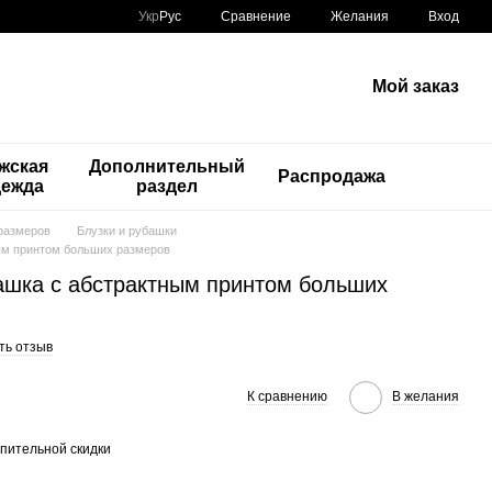
Сравнение
Укр
Рус
Желания
Вход
Мой заказ
жская
Дополнительный
Распродажа
дежда
раздел
размеров
Блузки и рубашки
ным принтом больших размеров
башка с абстрактным принтом больших
ть отзыв
К сравнению
В желания
пительной скидки