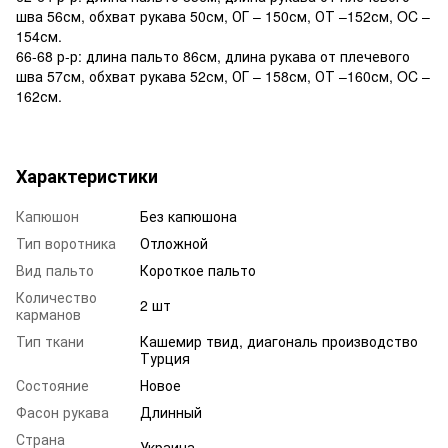
шва 56см, обхват рукава 50см, ОГ – 150см, ОТ –152см, OC –
154см.
66-68 р-р: длина пальто 86см, длина рукава от плечевого
шва 57см, обхват рукава 52см, ОГ – 158см, ОТ –160см, OC –
162см.
Характеристики
Капюшон
Без капюшона
Тип воротника
Отложной
Вид пальто
Короткое пальто
Количество
2 шт
карманов
Тип ткани
Кашемир твид, диагональ производство
Турция
Состояние
Новое
Фасон рукава
Длинный
Страна
Украина