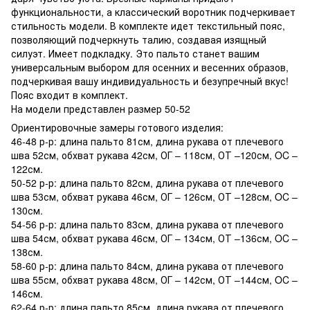
функциональности, а классический воротник подчеркивает
стильность модели. В комплекте идет текстильный пояс,
позволяющий подчеркнуть талию, создавая изящный
силуэт. Имеет подкладку. Это пальто станет вашим
универсальным выбором для осенних и весенних образов,
подчеркивая вашу индивидуальность и безупречный вкус!
Пояс входит в комплект.
На модели представлен размер 50-52
Ориентировочные замеры готового изделия:
46-48 р-р: длина пальто 81см, длина рукава от плечевого
шва 52см, обхват рукава 42см, ОГ – 118см, ОТ –120см, OC –
122см.
50-52 р-р: длина пальто 82см, длина рукава от плечевого
шва 53см, обхват рукава 46см, ОГ – 126см, ОТ –128см, OC –
130см.
54-56 р-р: длина пальто 83см, длина рукава от плечевого
шва 54см, обхват рукава 46см, ОГ – 134см, ОТ –136см, OC –
138см.
58-60 р-р: длина пальто 84см, длина рукава от плечевого
шва 55см, обхват рукава 48см, ОГ – 142см, ОТ –144см, OC –
146см.
62-64 р-р: длина пальто 85см, длина рукава от плечевого