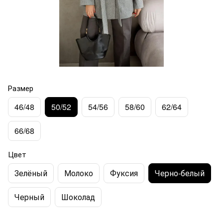
Размер
46/48
50/52
54/56
58/60
62/64
66/68
Цвет
Зелёный
Молоко
Фуксия
Черно-белый
Черный
Шоколад