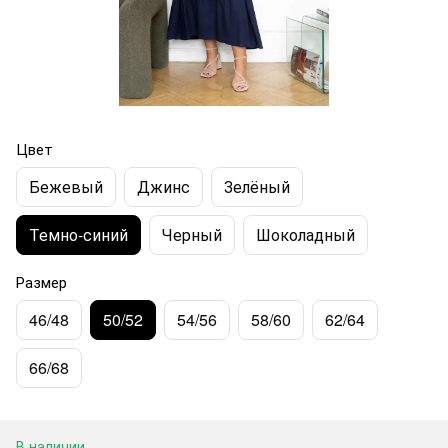
Цвет
Бежевый
Джинс
Зелёный
Темно-синий
Черный
Шоколадный
Размер
46/48
50/52
54/56
58/60
62/64
66/68
В наличии