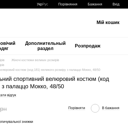
Порівняння
Укр
Рус
Бажання
Вхід
Мій кошик
овічий
Дополнительный
Розпродаж
одяг
раздел
рів
Жіночі костюми великих розмірів
рів
велюровий костюм (код 181) великого розміру з палаццо Мокко, 48/50
льний спортивний велюровий костюм (код
у з палаццо Мокко, 48/50
ати відгук
грн
Порівняти
В бажання
опичувальної знижки