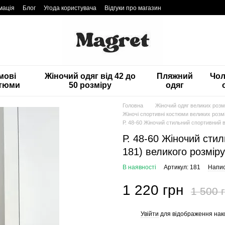
мація
Блог
Угода користувача
Відгуки про магазин
мові
Жіночий одяг від 42 до
Пляжний
Чол
тюми
50 розміру
одяг
Головна
Жіночий одяг великих розмі
Жіночі спортивні костюми великих розмі
Р. 48-60 Жіночий стильний спортивний 
Р. 48-60 Жіночий сти
181) великого розмір
В наявності
Артикул: 181
Напис
1 220 грн
1 500 
Увійти
для відображення нак
%