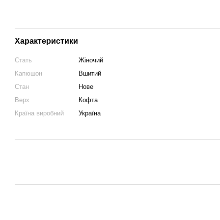
Характеристики
Стать
Жіночий
Капюшон
Вшитий
Стан
Нове
Верх
Кофта
Країна виробний
Україна