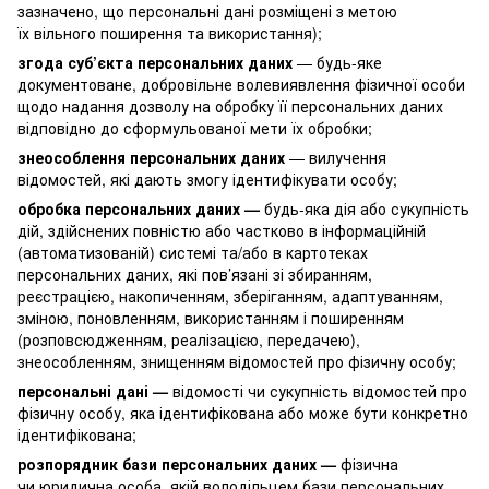
зазначено, що персональні дані розміщені з метою
їх вільного поширення та використання);
згода суб’єкта персональних даних
— будь-яке
документоване, добровільне волевиявлення фізичної особи
щодо надання дозволу на обробку її персональних даних
відповідно до сформульованої мети їх обробки;
знеособлення персональних даних
— вилучення
відомостей, які дають змогу ідентифікувати особу;
обробка персональних даних —
будь-яка дія або сукупність
дій, здійснених повністю або частково в інформаційній
(автоматизованій) системі та/або в картотеках
персональних даних, які пов’язані зі збиранням,
реєстрацією, накопиченням, зберіганням, адаптуванням,
зміною, поновленням, використанням і поширенням
(розповсюдженням, реалізацією, передачею),
знеособленням, знищенням відомостей про фізичну особу;
персональні дані —
відомості чи сукупність відомостей про
фізичну особу, яка ідентифікована або може бути конкретно
ідентифікована;
розпорядник бази персональних даних —
фізична
чи юридична особа, якій володільцем бази персональних