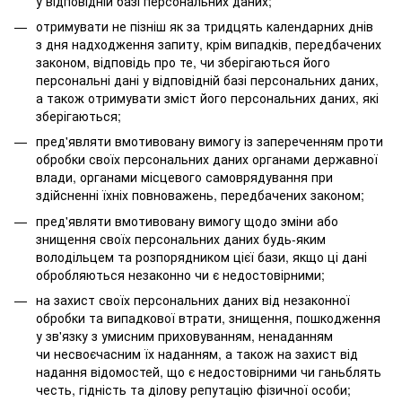
у відповідній базі персональних даних;
отримувати не пізніш як за тридцять календарних днів
з дня надходження запиту, крім випадків, передбачених
законом, відповідь про те, чи зберігаються його
персональні дані у відповідній базі персональних даних,
а також отримувати зміст його персональних даних, які
зберігаються;
пред'являти вмотивовану вимогу із запереченням проти
обробки своїх персональних даних органами державної
влади, органами місцевого самоврядування при
здійсненні їхніх повноважень, передбачених законом;
пред'являти вмотивовану вимогу щодо зміни або
знищення своїх персональних даних будь-яким
володільцем та розпорядником цієї бази, якщо ці дані
обробляються незаконно чи є недостовірними;
на захист своїх персональних даних від незаконної
обробки та випадкової втрати, знищення, пошкодження
у зв'язку з умисним приховуванням, ненаданням
чи несвоєчасним їх наданням, а також на захист від
надання відомостей, що є недостовірними чи ганьблять
честь, гідність та ділову репутацію фізичної особи;