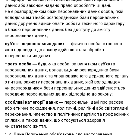
даних або законом надано право обробляти ці дані.
Не є розпорядником бази персональних даних особа, якій
володільцем та/або розпорядником бази персональних
даних доручено здійснювати роботи технічного характеру
з базою персональних даних без доступу до змісту
персональних даних;
суб’єкт персональних даних —
фізична особа, стосовно
якої відповідно до закону здійснюється обробка
її персональних даних;
третя особа —
будь-яка особа, за винятком суб’єкта
персональних даних, володільця чи розпорядника бази
персональних даних та уповноваженого державного органу
з питань захисту персональних даних, якій володільцем
чи розпорядником бази персональних даних здійснюється
передача персональних даних відповідно до закону;
особливі категорії даних —
персональні дані про расове
або етнічне походження, політичні, релігійні або світоглядні
переконання, членство в політичних партіях та професійних
спілках, а також даних, що стосуються здоров’я
чи статевого життя.
1.2. Дане Положення обов’язкове для застосування