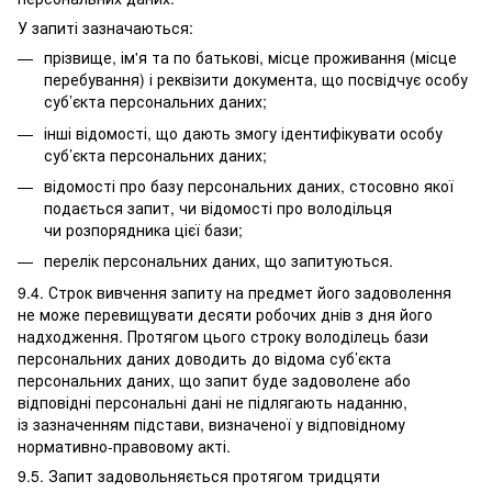
У запиті зазначаються:
прізвище, ім'я та по батькові, місце проживання (місце
перебування) і реквізити документа, що посвідчує особу
суб’єкта персональних даних;
інші відомості, що дають змогу ідентифікувати особу
суб’єкта персональних даних;
відомості про базу персональних даних, стосовно якої
подається запит, чи відомості про володільця
чи розпорядника цієї бази;
перелік персональних даних, що запитуються.
9.4. Строк вивчення запиту на предмет його задоволення
не може перевищувати десяти робочих днів з дня його
надходження. Протягом цього строку володілець бази
персональних даних доводить до відома суб’єкта
персональних даних, що запит буде задоволене або
відповідні персональні дані не підлягають наданню,
із зазначенням підстави, визначеної у відповідному
нормативно-правовому акті.
9.5. Запит задовольняється протягом тридцяти