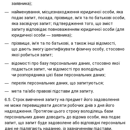
заявника);
найменування, місцезнаходження юридичної особи, яка
подає запит, посада, прізвище, ім'я та по батькові особи,
яка засвідчує запит; підтвердження того, що зміст
запиту відповідає повноваженням юридичної особи (для
юридичної особи — заявника);
прізвище, ім'я та по батькові, а також інші відомості,
що дають змогу ідентифікувати фізичну особу, стосовно
якої робиться запит;
відомості про базу персональних даних, стосовно якої
подається запит, чи відомості про володільця
чи розпорядника цієї бази персональних даних;
перелік персональних даних, що запитуються;
мета та/або правові підстави для запиту.
6.5. Строк вивчення запиту на предмет його задоволення
не може перевищувати десяти робочих днів з дня його
надходження. Протягом цього строку володілець бази
персональних даних доводить до відома особи, яка подає
запит, що запит буде задоволене або відповідні персональні
дані не підлягають наданню, із зазначенням підстави,