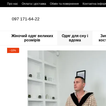
Перейти до основного контенту
Про нас
Оплата і доставка
Обмін та повернення
Контактна інфор
097 171-64-22
Жіночий одяг великих
Одяг для сну і
Зи
розмірів
вдома
кос
−10%