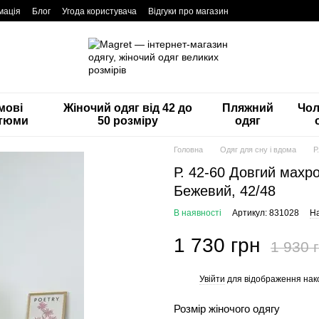
мація
Блог
Угода користувача
Відгуки про магазин
мові
Жіночий одяг від 42 до
Пляжний
Чол
тюми
50 розміру
одяг
Головна
Одяг для сну і вдома
Р
Р. 42-60 Довгий махро
Бежевий, 42/48
В наявності
Артикул: 831028
На
1 730 грн
1 930 
Увійти
для відображення нак
%
Розмір жіночого одягу