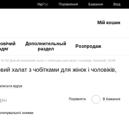
Порівняння
Укр
Рус
Бажання
Вхід
Мій кошик
овічий
Дополнительный
Розпродаж
одяг
раздел
. 42-60 Довгий махровий халат з чобітками для жінок і чоловіків, Бежевий, 42/48
вий халат з чобітками для жінок і чоловіків,
писати відгук
грн
Порівняти
В бажання
опичувальної знижки