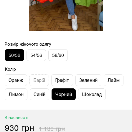
Розмір жіночого одягу
50/52
54/56
58/60
Колір
Оранж
Барбі
Графіт
Зелений
Лайм
Лимон
Синій
Чорний
Шоколад
В наявності
930 грн
1 130 грн