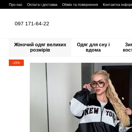
Перейти до основного контенту
Про нас
Оплата і доставка
Обмін та повернення
Контактна інфор
097 171-64-22
Жіночий одяг великих
Одяг для сну і
Зи
розмірів
вдома
кос
−15%