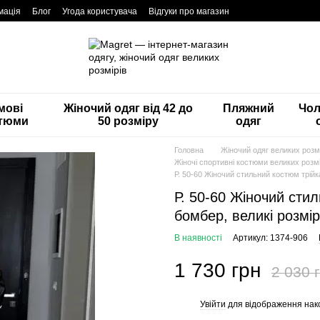
мація
Блог
Угода користувача
Відгуки про магазин
мові
Жіночий одяг від 42 до
Пляжний
Чол
тюми
50 розміру
одяг
Головна
Жіночий одяг великих розмі
Жіночі спортивні костюми великих розмі
Р. 50-60 Жіночий стильний костюм трійк
Р. 50-60 Жіночий сти
бомбер, великі розмі
В наявності
Артикул: 1374-906
1 730 грн
2 030 
Увійти
для відображення нак
%