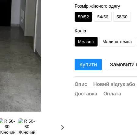
Розмір жіночого одягу
50/52
54/56
58/60
Колір
Меланж
Малина темна
Купити
Замовити
Опис
Новий відгук або
Доставка
Оплата