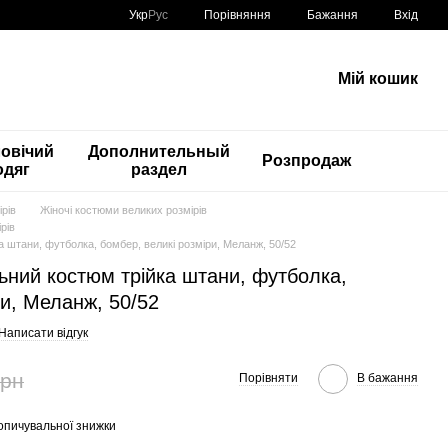
Порівняння
Укр
Рус
Бажання
Вхід
Мій кошик
овічий
Дополнительный
Розпродаж
одяг
раздел
рів
Жіночі костюми великих розмірів
рів
а штани, футболка, бомбер, великі розміри, Меланж, 50/52
льний костюм трійка штани, футболка,
ри, Меланж, 50/52
Написати відгук
грн
Порівняти
В бажання
опичувальної знижки