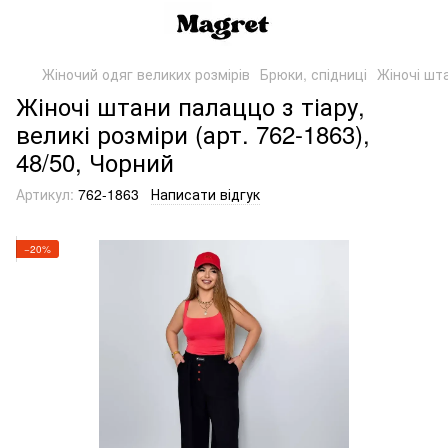
Жіночий одяг великих розмірів
Брюки, спідниці
Жіночі шта
Жіночі штани палаццо з тіару,
великі розміри (арт. 762-1863),
48/50, Чорний
Артикул:
762-1863
Написати відгук
−20%