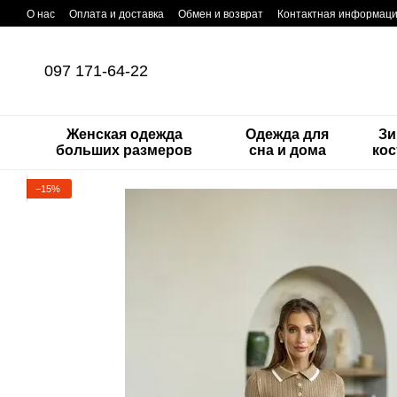
Перейти к основному контенту
О нас
Оплата и доставка
Обмен и возврат
Контактная информац
097 171-64-22
Женская одежда
Одежда для
Зи
больших размеров
сна и дома
ко
−15%