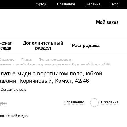
Сравнение
Укр
Рус
Желания
Вход
Мой заказ
жская
Дополнительный
Распродажа
дежда
раздел
50 размера
Платья
Платья повседневные
тником поло, юбкой клеш и длинными рукавами, Коричневый, Кэмэл, 42/46
латье миди с воротником поло, юбкой
авами, Коричневый, Кэмэл, 42/46
Оставить отзыв
грн
К сравнению
В желания
пительной скидки