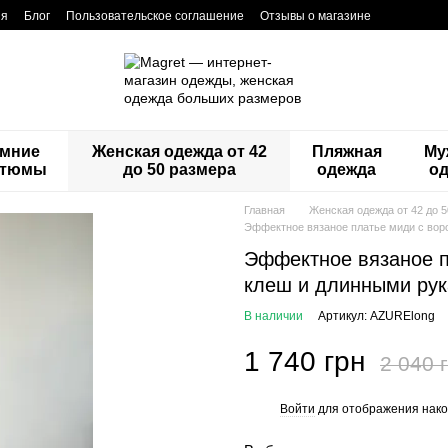
ия
Блог
Пользовательское соглашение
Отзывы о магазине
мние
Женская одежда от 42
Пляжная
Му
стюмы
до 50 размера
одежда
о
Главная
Женская одежда от 42 до 
Эффектное вязаное платье миди с воро
Эффектное вязаное п
клеш и длинными рук
В наличии
Артикул: AZURElong
1 740 грн
2 040 
Войти
для отображения нако
%