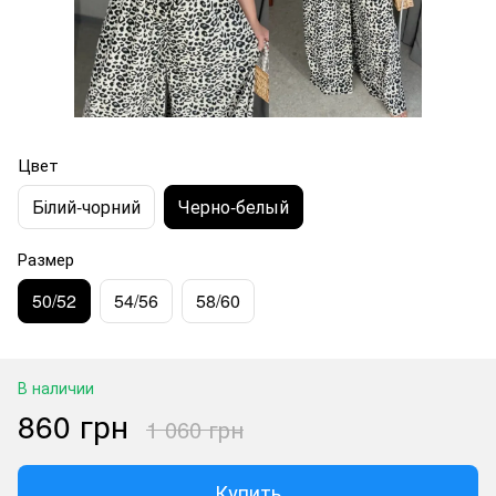
Цвет
Білий-чорний
Черно-белый
Размер
50/52
54/56
58/60
В наличии
860 грн
1 060 грн
Купить