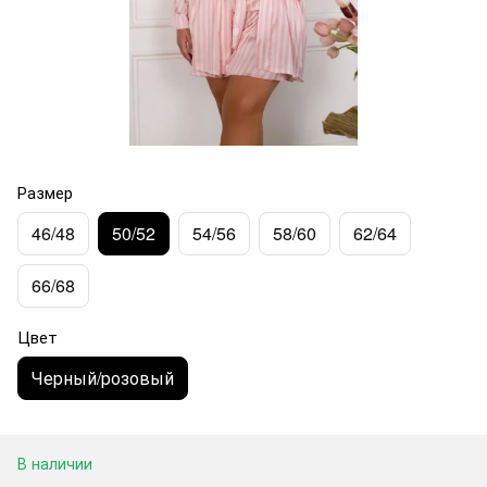
Размер
46/48
50/52
54/56
58/60
62/64
66/68
Цвет
Черный/розовый
В наличии