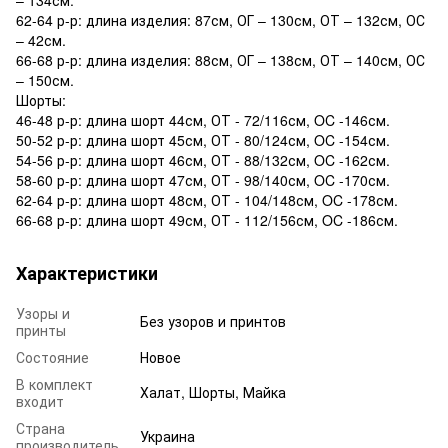
62-64 р-р: длина изделия: 87см, ОГ – 130см, ОТ – 132см, ОС
– 42см.
66-68 р-р: длина изделия: 88см, ОГ – 138см, ОТ – 140см, ОС
– 150см.
Шорты:
46-48 р-р: длина шорт 44см, ОТ - 72/116см, OC -146см.
50-52 р-р: длина шорт 45см, ОТ - 80/124см, OC -154см.
54-56 р-р: длина шорт 46см, ОТ - 88/132см, OC -162см.
58-60 р-р: длина шорт 47см, ОТ - 98/140см, OC -170см.
62-64 р-р: длина шорт 48см, ОТ - 104/148см, OC -178см.
66-68 р-р: длина шорт 49см, ОТ - 112/156см, OC -186см.
Характеристики
Узоры и
Без узоров и принтов
принты
Состояние
Новое
В комплект
Халат, Шорты, Майка
входит
Страна
Украина
производитель