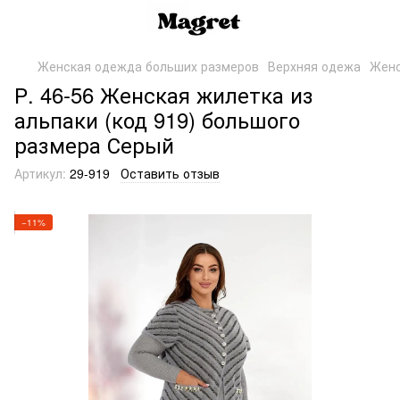
Женская одежда больших размеров
Верхняя одежа
Женс
Р. 46-56 Женская жилетка из
альпаки (код 919) большого
размера Серый
Артикул:
29-919
Оставить отзыв
−11%